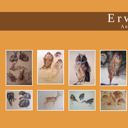
Er
An